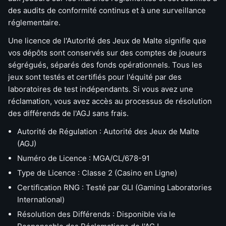
des audits de conformité continus et à une surveillance
réglementaire.
Une licence de l'Autorité des Jeux de Malte signifie que
vos dépôts sont conservés sur des comptes de joueurs
ségrégués, séparés des fonds opérationnels. Tous les
jeux sont testés et certifiés pour l'équité par des
laboratoires de test indépendants. Si vous avez une
réclamation, vous avez accès au processus de résolution
des différends de l'AGJ sans frais.
Autorité de Régulation : Autorité des Jeux de Malte
(AGJ)
Numéro de Licence : MGA/CL/678-91
Type de Licence : Classe 2 (Casino en Ligne)
Certification RNG : Testé par GLI (Gaming Laboratories
International)
Résolution des Différends : Disponible via le