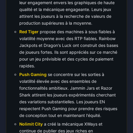
leur engagement envers les graphiques de haute
qualité et la mécanique engageante. Leurs jeux
attirent les joueurs à la recherche de valeurs de
production supérieures à la moyenne.
Red Tiger
propose des machines à sous fiables à
volatilité moyenne avec des RTP fiables. Rainbow
Jackpots et Dragon's Luck ont construit des bases
de joueurs fortes. Ils sont appréciés sur ce marché
pour un jeu prévisible et des cycles de paiement
rapides.
Push Gaming
se concentre sur les sorties à
volatilité élevée avec des ensembles de
fonctionnalités ambitieux. Jammin Jars et Razor
Shark attirent les joueurs expérimentés cherchant
des variations substantielles. Les joueurs EN
respectent Push Gaming pour prendre des risques
de conception tout en maintenant l'équité.
Nolimit City
a créé la mécanique XWays et
continue de publier des jeux riches en