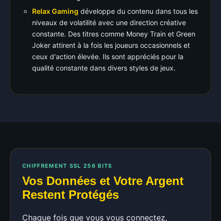
Relax Gaming
développe du contenu dans tous les
niveaux de volatilité avec une direction créative
constante. Des titres comme Money Train et Green
Joker attirent à la fois les joueurs occasionnels et
ceux d'action élevée. Ils sont appréciés pour la
qualité constante dans divers styles de jeux.
CHIFFREMENT SSL 256 BITS
Vos Données et Votre Argent
Restent Protégés
Chaque fois que vous vous connectez,