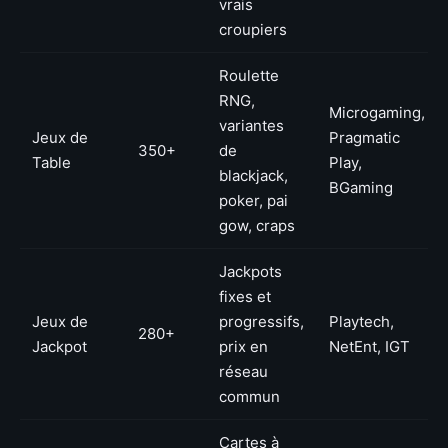
vrais
croupiers
Roulette
RNG,
Microgaming,
variantes
Jeux de
Pragmatic
350+
de
Table
Play,
blackjack,
BGaming
poker, pai
gow, craps
Jackpots
fixes et
Jeux de
progressifs,
Playtech,
280+
Jackpot
prix en
NetEnt, IGT
réseau
commun
Cartes à