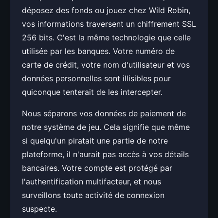
déposez des fonds ou jouez chez Wild Robin,
vos informations traversent un chiffrement SSL
256 bits. C'est la même technologie que celle
utilisée par les banques. Votre numéro de
carte de crédit, votre nom d'utilisateur et vos
données personnelles sont illisibles pour
quiconque tenterait de les intercepter.
Nous séparons vos données de paiement de
notre système de jeu. Cela signifie que même
si quelqu'un piratait une partie de notre
plateforme, il n'aurait pas accès à vos détails
bancaires. Votre compte est protégé par
l'authentification multifacteur, et nous
surveillons toute activité de connexion
suspecte.