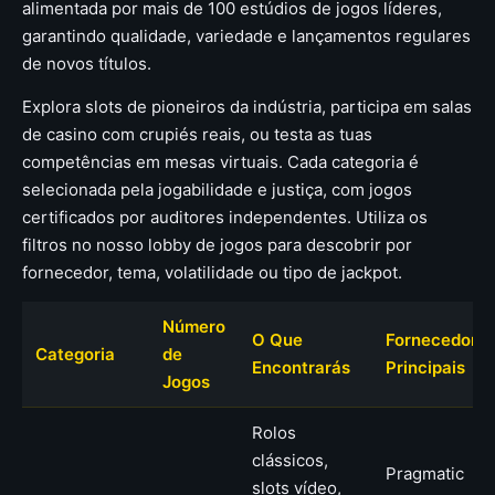
alimentada por mais de 100 estúdios de jogos líderes,
garantindo qualidade, variedade e lançamentos regulares
de novos títulos.
Explora slots de pioneiros da indústria, participa em salas
de casino com crupiés reais, ou testa as tuas
competências em mesas virtuais. Cada categoria é
selecionada pela jogabilidade e justiça, com jogos
certificados por auditores independentes. Utiliza os
filtros no nosso lobby de jogos para descobrir por
fornecedor, tema, volatilidade ou tipo de jackpot.
Número
O Que
Fornecedore
Categoria
de
Encontrarás
Principais
Jogos
Rolos
clássicos,
Pragmatic
slots vídeo,