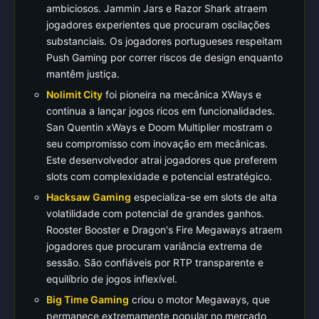
ambiciosos. Jammin Jars e Razor Shark atraem
jogadores experientes que procuram oscilações
substanciais. Os jogadores portugueses respeitam
Push Gaming por correr riscos de design enquanto
mantêm justiça.
Nolimit City
foi pioneira na mecânica XWays e
continua a lançar jogos ricos em funcionalidades.
San Quentin xWays e Doom Multiplier mostram o
seu compromisso com inovação em mecânicas.
Este desenvolvedor atrai jogadores que preferem
slots com complexidade e potencial estratégico.
Hacksaw Gaming
especializa-se em slots de alta
volatilidade com potencial de grandes ganhos.
Rooster Booster e Dragon's Fire Megaways atraem
jogadores que procuram variância extrema de
sessão. São confiáveis por RTP transparente e
equilíbrio de jogos inflexível.
Big Time Gaming
criou o motor Megaways, que
permanece extremamente popular no mercado