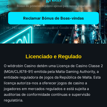
Bónus do primeiro depósito apenas para novos jogadores
Reclamar Bónus de Boas-vindas
18+. T&C aplicam-se. Apenas novos jogadores. Consulte os termos completos abaixo.
Licenciado e Regulado
O wildrobin Casino detém uma Licença de Casino Classe 2
(MGA/CL/678-91) emitida pela Malta Gaming Authority, a
entidade reguladora de jogos da República de Malta. Esta
licença autoriza-nos a oferecer jogos de casino a
jogadores em mercados regulados e está sujeita a
auditorias de conformidade contínuas e supervisão
regulatória.