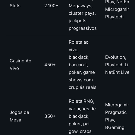
Play, NetEnt,
Slots
2.100+
Megaways,
Microgaming,
cluster pays,
Playtech
jackpots
progressivos
Roleta ao
vivo,
blackjack,
Evolution,
Casino Ao
450+
baccarat,
Playtech Live,
Vivo
poker, game
NetEnt Live
shows com
crupiés reais
Roleta RNG,
Microgaming,
variações de
Jogos de
Pragmatic
350+
blackjack,
Mesa
Play,
poker, pai
BGaming
gow, craps