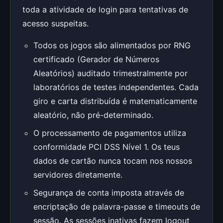
toda a atividade de login para tentativas de
acesso suspeitas.
Todos os jogos são alimentados por RNG
certificado (Gerador de Números
Aleatórios) auditado trimestralmente por
laboratórios de testes independentes. Cada
giro e carta distribuída é matematicamente
aleatório, não pré-determinado.
O processamento de pagamentos utiliza
conformidade PCI DSS Nível 1. Os teus
dados de cartão nunca tocam nos nossos
servidores diretamente.
Segurança de conta imposta através de
encriptação de palavra-passe e timeouts de
sessão. As sessões inativas fazem logout