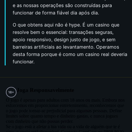
e as nossas operações são construídas para
funcionar de forma fiável dia após dia.
O que obtens aqui não é hype. É um casino que
resolve bem o essencial: transações seguras,
apoio responsivo, design justo de jogo, e sem
barreiras artificiais ao levantamento. Operamos
desta forma porque é como um casino real deveria
funcionar.
Joga Responsavelmente
18+
O jogo é apenas para adultos com 18 anos ou mais. Embora nos
esforcemos em proporcionar entretenimento, reconhecemos que
o jogo pode tornar-se prejudicial para algumas pessoas. Define
limites sobre quanto tempo e dinheiro gastas, e nunca jogues
com dinheiro que não possas perder.
Se o jogo está a afetar a tua vida ou a vida de alguém que te é
caro, o apoio está disponível. Contacta GamCare no 0808 8020