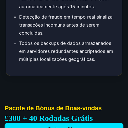
automaticamente após 15 minutos.
Detecção de fraude em tempo real sinaliza
transações incomuns antes de serem
concluídas.
Todos os backups de dados armazenados
em servidores redundantes encriptados em
múltiplas localizações geográficas.
Pacote de Bónus de Boas-vindas
£300 + 40 Rodadas Grátis